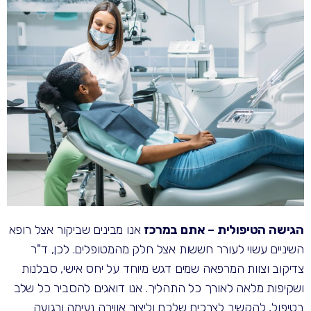
הגישה הטיפולית – אתם במרכז
אנו מבינים שביקור אצל רופא
השיניים עשוי לעורר חששות אצל חלק מהמטופלים. לכן, ד"ר
צדיקוב וצוות המרפאה שמים דגש מיוחד על יחס אישי, סבלנות
ושקיפות מלאה לאורך כל התהליך. אנו דואגים להסביר כל שלב
בטיפול, להקשיב לצרכים שלכם וליצור אווירה נעימה ורגועה